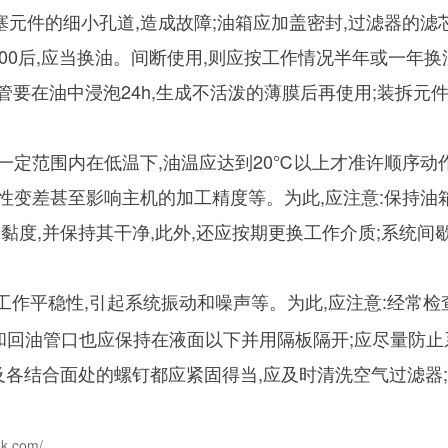
堵塞元件的细小孔道,造成故障;油箱应加盖密封,过滤器的
00后,应当换油。间断使用,则应按工作情况半年或一年
管要在油中浸泡24h,生成不活泼的薄膜后再使用;装拆元
范围内在低温下,油温应达到20℃以上才准许顺序动作
差甚至影响主机的加工精度等。为此,应注意:保持油箱
黏度,并保持其干净,此外,还应按期更换工作介质;系统间
作平稳性,引起系统振动和噪声等。为此,应注意:经常检查
油管口和回油管口也应保持在液面以下并用隔板隔开;应尽量防
及各结合面处的螺钉都应紧固得当,应及时清洗空气过滤器;
dk.com/