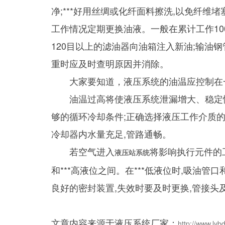
净;***好用丝绸或化纤面料擦洗,以免纤维
工作情况定期更换油液。一般在累计工作10
120目以上的滤油器向油箱注入新油;输油钢
重时应及时查明原因并消除。
大家要知道，液压系统的油温应控制在一定
油温过高将使液压系统泄漏增大、稳定性变
够的循环冷却条件;正确选择液压工作介质的
冷却器内水量充足,管路通畅。
若空气进入
将影响执行元件的工
液压站系统
和***高液位之间。在***低液位时,吸
良好的密封装置,失效时要及时更换,管接头
文章内容来源于液压系统厂家：
http://www.lyb